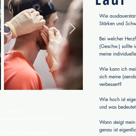
Wie ausdauerstar
Stärken und Sch
Bei welcher Herzf
(Geschw.) sollte 
meine individuell
Wie kann ich mein
sich meine (aerob
verbessert?
Wie hoch ist eig
und was bedeutet
m Laufband
illarblut am Ohrläppchen) sowie
Wann steigt mein
genau ist eigentli
zinischer Analysegeräte &