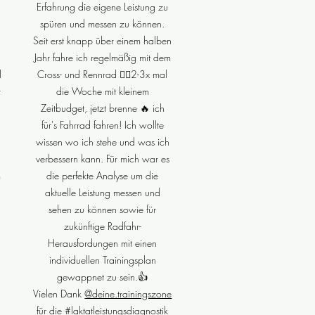
Erfahrung die eigene Leistung zu
spüren und messen zu können.
Seit erst knapp über einem halben
Jahr fahre ich regelmäßig mit dem
l
Cross- und Rennrad 🚴‍♂️2-3x mal
r
die Woche mit kleinem
Zeitbudget, jetzt brenne 🔥 ich
für's Fahrrad fahren! Ich wollte
wissen wo ich stehe und was ich
verbessern kann. Für mich war es
m
die perfekte Analyse um die
aktuelle Leistung messen und
sehen zu können sowie für
zukünftige Radfahr-
Herausfordungen mit einen
individuellen Trainingsplan
gewappnet zu sein.👍
Vielen Dank
@deine.trainingszone
für die
#laktatleistungsdiagnostik