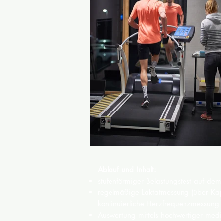
Ablauf und Inhalt:
stufenförmiger Belastungstest auf de
regelmäßige Laktatmessung (über Kap
kontinuierliche Herzfrequenzmessung
Auswertung mittels hochwertiger medi