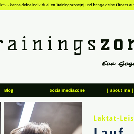
ektiv - kenne deine individuellen Trainingszone(n) und bringe deine Fitness au
rainings
zo
Eva Geg
Blog
SocialmediaZone
| about me |
Laktat-Lei
Lauf