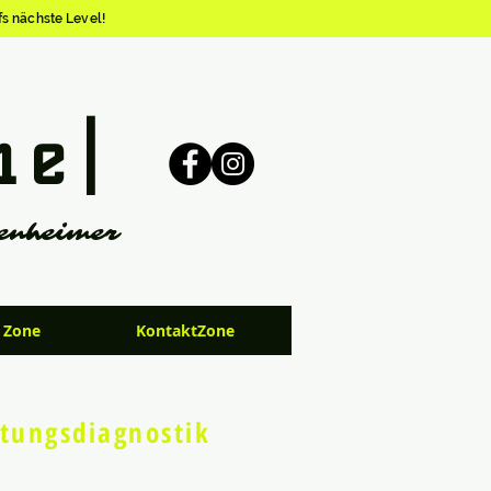
fs nächste Level!
ne|
enheimer
 Zone
KontaktZone
stungsdiagnostik