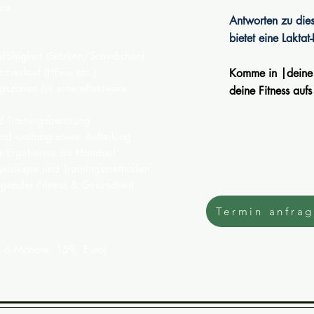
are
Antworten zu die
bietet eine Laktat
sfähigkeit (Stärken/Schwächen)
nzverlauf (HF
etc.)
Komme in |deine 
max
ingszonen für eine effektivere
deine Fitness aufs
d Trainingsberatung
und -umfang sowie Aufteilung
er Ergebnisse als Handout
hysiologie und Trainingsmethoden
igender Fitness & Gesundheit
Termin anfra
b 6 Monate: 159,- Euro)