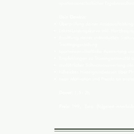
sportwissenschaftlicher Ergebnissoftw
Dein Gewinn:
Überprüfung deiner Ausdauerleistung
Laktat-Leistungskurve inkl. Herzfreque
Ermittlung deiner individuellen Train
Trainingsgestaltung
sportwissenschaftliche Auswertung un
Empfehlungen zu Trainingsintensität 
ausführlicher Softwareauswertung all
hilfreiches Hintergrundwissen über P
neue Motivation und Freude an anste
Dauer:
1,5 - 2h
Preis:
199,- Euro
(Folgetest innerhal