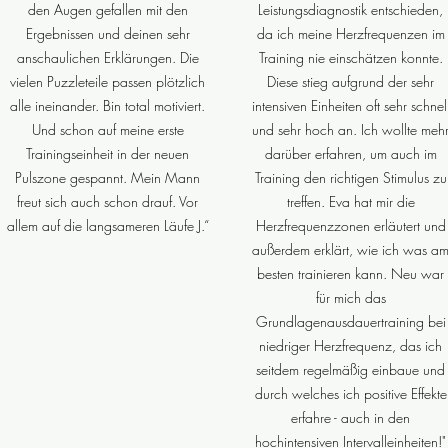
den Augen gefallen mit den
Leistungsdiagnostik entschieden,
Ergebnissen und deinen sehr
da ich meine Herzfrequenzen im
anschaulichen Erklärungen. Die
Training nie einschätzen konnte.
vielen Puzzleteile passen plötzlich
Diese stieg aufgrund der sehr
alle ineinander. Bin total motiviert.
intensiven Einheiten oft sehr schnel
Und schon auf meine erste
und sehr hoch an. Ich wollte meh
Trainingseinheit in der neuen
darüber erfahren, um auch im
Pulszone gespannt. Mein Mann
Training den richtigen Stimulus zu
freut sich auch schon drauf. Vor
treffen. Eva hat mir die
allem auf die langsameren Läufe J.“
Herzfrequenzzonen erläutert und
außerdem erklärt, wie ich was a
besten trainieren kann. Neu war
für mich das
Grundlagenausdauertraining bei
niedriger Herzfrequenz, das ich
seitdem regelmäßig einbaue und
durch welches ich positive Effekte
erfahre - auch in den
hochintensiven Intervalleinheiten!"