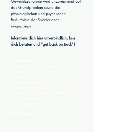
Gewichtszunahme wird unzureichend auf
das Grundproblem sowie die
physiologischen und psychischen
Bedürfnisse der Sportlerinnen
eingegangen.
Informiere dich hier unverbindlich, lass
dich beraten und "get back on track"!
Ablauf und Inhalt:
unverbindliches Informations- und
Kennenlerngespräch zu Ablauf und Inhalt des
Coachings
Terminvereinbarung zu Beratungsgespräch (je
1h) vorort oder online
individuelle Beratung mit wissenschaftlichem
Wissen und praxisbezogenen
Anwendungsaufgaben
Dein Gewinn:
hilfreiche Hintergrundinformationen zu
Entstehung, Einflussfaktoren und Ursachen der
Hormonveränderungen von Sportlerinnen